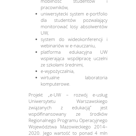
mobilność studentów i
pracowników,
uniwersytecki system e-portfolio
dla studentów pozwalający
monitorować losy absolwentów
UW,
system do wideokonferencji i
webinariów w e-nauczaniu,
platforma edukacyjna UW
wspierająca współpracę uczelni
ze szkołami średnimi,
e-wypożyczalnia,
wirtualne laboratoria
komputerowe.
Projekt „e-UW – rozwój e-usług
Uniwersytetu Warszawskiego
związanych z edukacją” jest
współfinansowany ze środków
Regionalnego Programu Operacyjnego
Województwa Mazowieckiego 2014–
2020. Jego wartość to ponad 4 mln