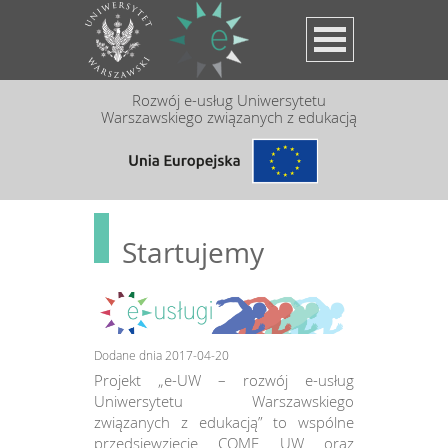
Przejdź do treści
Rozwój e-usług Uniwersytetu
Warszawskiego związanych z edukacją
Startujemy
Dodane dnia 2017-04-20
Projekt „e-UW – rozwój e-usług
Uniwersytetu Warszawskiego
związanych z edukacją” to wspólne
przedsięwzięcie COME UW oraz